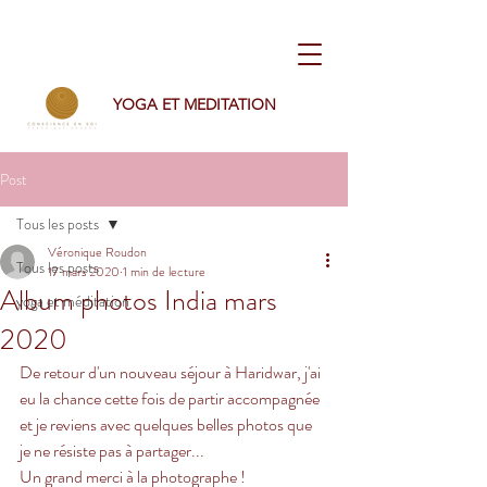
YOGA ET MEDITATION
Post
Tous les posts
Véronique Roudon
Tous les posts
17 mars 2020
1 min de lecture
Album photos India mars
yoga et méditation
2020
De retour d'un nouveau séjour à Haridwar, j'ai 
eu la chance cette fois de partir accompagnée 
et je reviens avec quelques belles photos que 
je ne résiste pas à partager...
Un grand merci à la photographe !